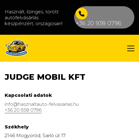
Használt, lízinges, törött
autófelvásárlás
+36 20 938 0796
készpénzért, országosan!
JUDGE MOBIL KFT
Kapcsolati adatok
info@hasznaltauto-felvasarlas.hu
+36 20 938 0796
Székhely
2146 Mogyoród, Sarló út 17.