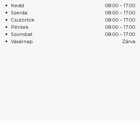
Kedd
08:00 – 17:00
Szerda
08:00 – 17:00
Csütörtök
08:00 – 17:00
Péntek
08:00 – 17:00
Szombat
08:00 – 17:00
Vasárnap
Zárva
© 2026. hasznaltauto-felvasarlas.hu |
Made with
Minden jog fenntartva! |
love ﹠passion