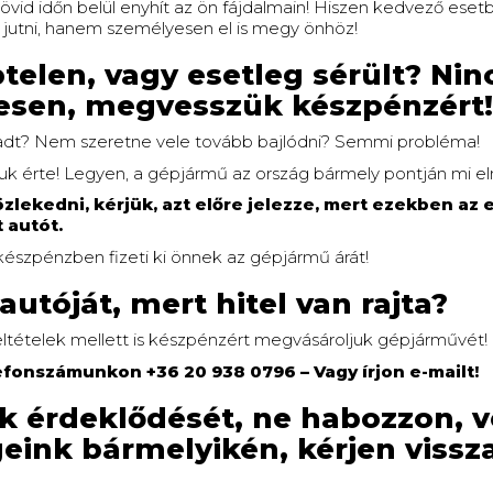
övid időn belül enyhít az ön fájdalmain! Hiszen kedvező ese
jutni, hanem személyesen el is megy önhöz!
elen, vagy esetleg sérült? Ninc
gesen, megvesszük készpénzért!
adt? Nem szeretne vele tovább bajlódni? Semmi probléma!
ljuk érte! Legyen, a gépjármű az ország bármely pontján mi 
lekedni, kérjük, azt előre jelezze, mert ezekben az
 autót.
készpénzben fizeti ki önnek az gépjármű árát!
autóját, mert hitel van rajta?
eltételek mellett is készpénzért megvásároljuk gépjárművét!
lefonszámunkon +36 20 938 0796 – Vagy írjon e-mailt!
 érdeklődését, ne habozzon, v
eink bármelyikén, kérjen vissza