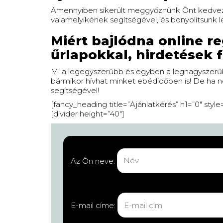
Amennyiben sikerült meggyőznünk Önt kedvező 
valamelyikének segítségével, és bonyolítsunk le
Miért bajlódna online r
űrlapokkal, hirdetések 
Mi a legegyszerűbb és egyben a legnagyszerűb
bármikor hívhat minket ebédidőben is! De ha nem
segítségével!
[fancy_heading title=”Ajánlatkérés” h1=”0″ style
[divider height=”40″]
Az Ön neve:
E-mail címe: