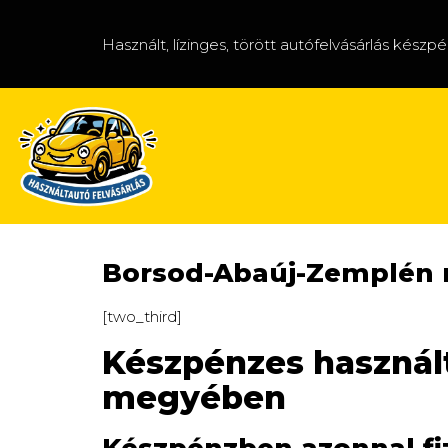
Használt, lízinges, törött autófelvásárlás készp
Borsod-Abaúj-Zemplén
[two_third]
Készpénzes használ
megyében