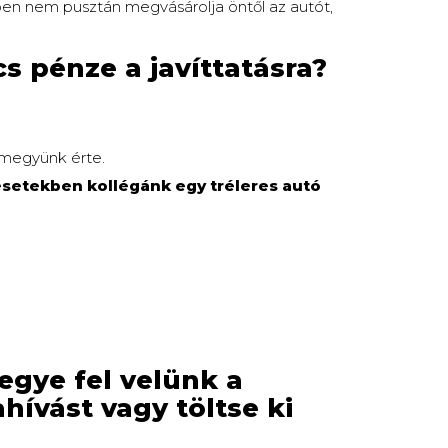
tben nem pusztán megvásárolja öntől az autót,
s pénze a javíttatásra?
elmegyünk érte.
 esetekben kollégánk egy tréleres autó
egye fel velünk a
hívást vagy töltse ki