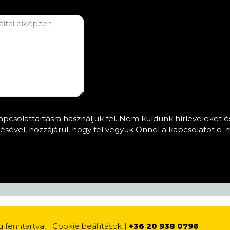
apcsolattartásra használjuk fel. Nem küldünk hírleveleket é
ésével, hozzájárul, hogy fel vegyük Önnel a kapcsolatot e-m
g fenntartva! |
Cookie beállítások
|
+36 20 938 0796