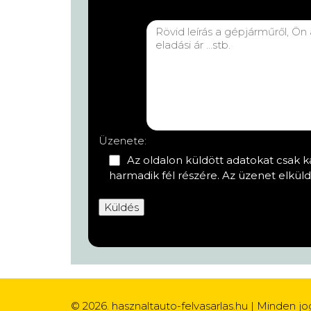
Üzenete:
Az oldalon küldött adatokat csak k
harmadik fél részére. Az üzenet elküld
© 2026. hasznaltauto-felvasarlas.hu | Minden jo