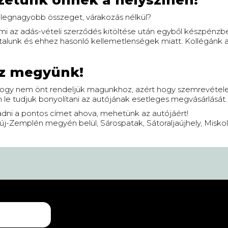
zetünk önnek a helyszínen!
 legnagyobb összeget, várakozás nélkül?
mi az adás-vételi szerződés kitöltése után egyből készpénzb
talunk és ehhez hasonló kellemetlenségek miatt. Kollégánk 
oz megyünk!
hogy nem önt rendeljük magunkhoz, azért hogy szemrevétele
e tudjuk bonyolítani az autójának esetleges megvásárlását.
ni a pontos címet ahova, mehetünk az autójáért!
Zemplén megyén belül, Sárospatak, Sátoraljaújhely, Miskolc