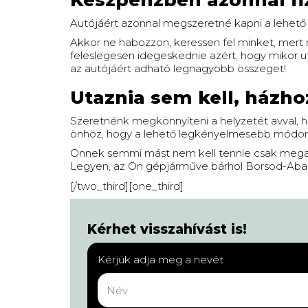
Készpénzben azonnal fi
Autójáért azonnal megszeretné kapni a lehető
Akkor ne habozzon, keressen fel minket, mert 
feleslegesen idegeskednie azért, hogy mikor u
az autójáért adható legnagyobb összeget!
Utaznia sem kell, házh
Szeretnénk megkönnyíteni a helyzetét avval, 
önhöz, hogy a lehető legkényelmesebb módon l
Önnek semmi mást nem kell tennie csak megad
Legyen, az Ön gépjárműve bárhol Borsod-Abaúj-
[/two_third][one_third]
Kérhet visszahívást is!
Kérjük adja meg a nevét