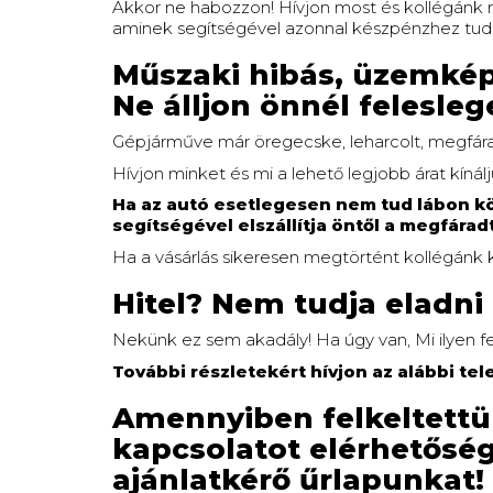
Akkor ne habozzon! Hívjon most és kollégánk r
aminek segítségével azonnal készpénzhez tud 
Műszaki hibás, üzemképt
Ne álljon önnél felesle
Gépjárműve már öregecske, leharcolt, megfár
Hívjon minket és mi a lehető legjobb árat kíná
Ha az autó esetlegesen nem tud lábon köz
segítségével elszállítja öntől a megfáradt
Ha a vásárlás sikeresen megtörtént kollégánk 
Hitel? Nem tudja eladni 
Nekünk ez sem akadály! Ha úgy van, Mi ilyen f
További részletekért hívjon az alábbi te
Amennyiben felkeltettük
kapcsolatot elérhetőség
ajánlatkérő űrlapunkat!