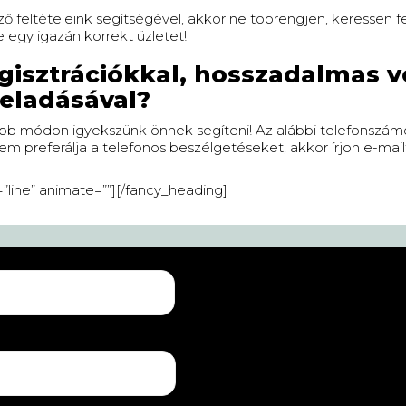
feltételeink segítségével, akkor ne töprengjen, keressen f
 egy igazán korrekt üzletet!
egisztrációkkal, hosszadalmas 
feladásával?
b módon igyekszünk önnek segíteni! Az alábbi telefonszámo
 preferálja a telefonos beszélgetéseket, akkor írjon e-mailt 
=”line” animate=””][/fancy_heading]