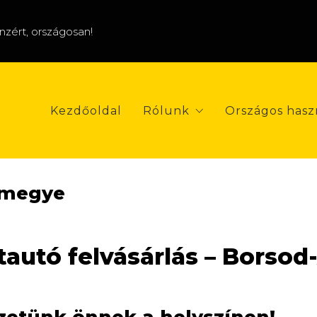
énzért, országosan!
Kezdőoldal
Rólunk
Országos hasz
 megye
tautó felvásárlás – Borso