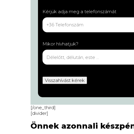
Kérjük adja meg a telefonszámát
Mikor hívhatjuk?
[/one_third]
[divider]
Önnek azonnali készpén