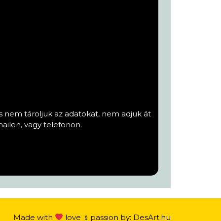
s nem tároljuk az adatokat, nem adjuk át
ailen, vagy telefonon.
Made with
love ﹠passion by:
DesArt.hu