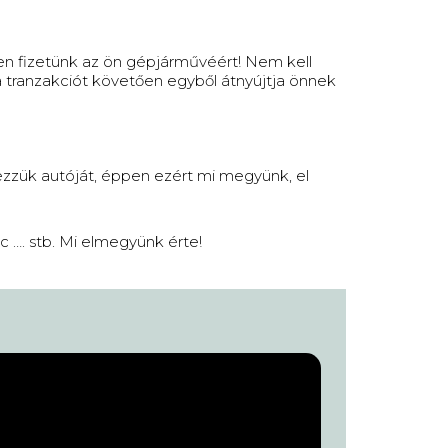
en fizetünk az ön gépjárművéért! Nem kell
a tranzakciót követően egyből átnyújtja önnek
zzük autóját, éppen ezért mi megyünk, el
 …. stb. Mi elmegyünk érte!