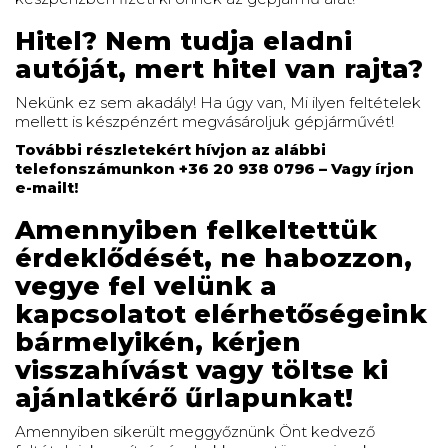
Hitel? Nem tudja eladni
autóját, mert hitel van rajta?
Nekünk ez sem akadály! Ha úgy van, Mi ilyen feltételek
mellett is készpénzért megvásároljuk gépjárművét!
További részletekért hívjon az alábbi
telefonszámunkon +36 20 938 0796 – Vagy írjon
e-mailt!
Amennyiben felkeltettük
érdeklődését, ne habozzon,
vegye fel velünk a
kapcsolatot elérhetőségeink
bármelyikén, kérjen
visszahívást vagy töltse ki
ajánlatkérő űrlapunkat!
Amennyiben sikerült meggyőznünk Önt kedvező