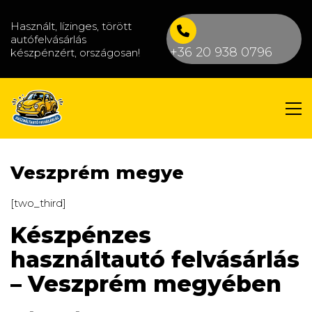
Használt, lízinges, törött
autófelvásárlás
+36 20 938 0796
készpénzért, országosan!
Veszprém megye
[two_third]
Készpénzes
használtautó felvásárlás
– Veszprém megyében