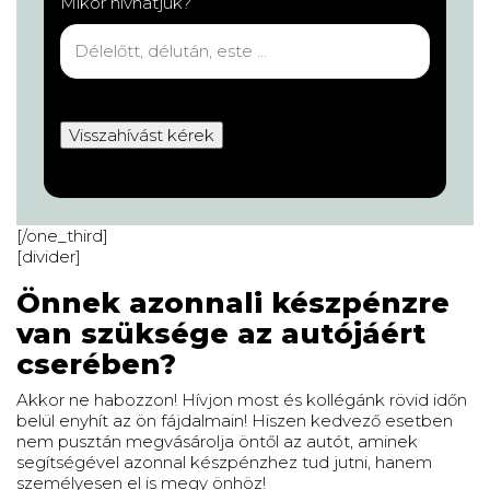
Mikor hívhatjuk?
[/one_third]
[divider]
Önnek azonnali készpénzre
van szüksége az autójáért
cserében?
Akkor ne habozzon! Hívjon most és kollégánk rövid időn
belül enyhít az ön fájdalmain! Hiszen kedvező esetben
nem pusztán megvásárolja öntől az autót, aminek
segítségével azonnal készpénzhez tud jutni, hanem
személyesen el is megy önhöz!