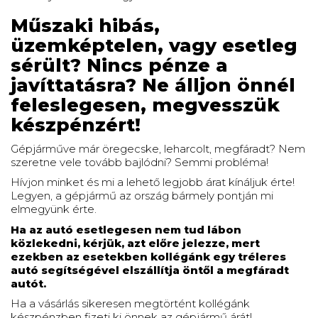
Műszaki hibás,
üzemképtelen, vagy esetleg
sérült? Nincs pénze a
javíttatásra? Ne álljon önnél
feleslegesen, megvesszük
készpénzért!
Gépjárműve már öregecske, leharcolt, megfáradt? Nem
szeretne vele tovább bajlódni? Semmi probléma!
Hívjon minket és mi a lehető legjobb árat kínáljuk érte!
Legyen, a gépjármű az ország bármely pontján mi
elmegyünk érte.
Ha az autó esetlegesen nem tud lábon
közlekedni, kérjük, azt előre jelezze, mert
ezekben az esetekben kollégánk egy tréleres
autó segítségével elszállítja öntől a megfáradt
autót.
Ha a vásárlás sikeresen megtörtént kollégánk
készpénzben fizeti ki önnek az gépjármű árát!