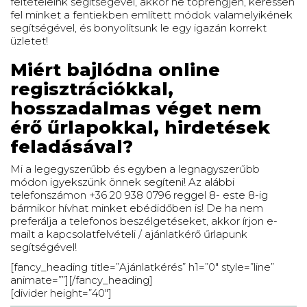
feltételeink segítségével, akkor ne töprengjen, keressen
fel minket a fentiekben említett módok valamelyikének
segítségével, és bonyolítsunk le egy igazán korrekt
üzletet!
Miért bajlódna online
regisztrációkkal,
hosszadalmas véget nem
érő űrlapokkal, hirdetések
feladásával?
Mi a legegyszerűbb és egyben a legnagyszerűbb
módon igyekszünk önnek segíteni! Az alábbi
telefonszámon +36 20 938 0796 reggel 8- este 8-ig
bármikor hívhat minket ebédidőben is! De ha nem
preferálja a telefonos beszélgetéseket, akkor írjon e-
mailt a kapcsolatfelvételi / ajánlatkérő űrlapunk
segítségével!
[fancy_heading title=”Ajánlatkérés” h1=”0″ style=”line”
animate=””][/fancy_heading]
[divider height=”40″]