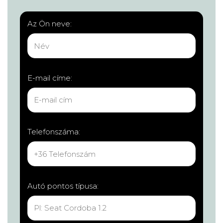
Az Ön neve:
E-mail címe:
Telefonszáma:
Autó pontos típusa: