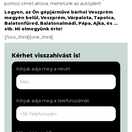
pontos címet ahova, mehetünk az autójáért!
Legyen, az Ön gépjárműve bárhol Veszprém
megyén belül, Veszprém, Várpalota, Tapolca,
Balatonfüred, Balatonalmádi, Pápa, Ajka, és …
stb. Mi elmegyünk érte!
[/two_third][one_third]
Kérhet visszahívást is!
Kérjük adja meg a nevét
Kérjük adja meg a telefonszámát