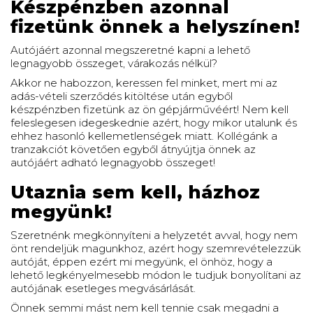
Készpénzben azonnal
fizetünk önnek a helyszínen!
Autójáért azonnal megszeretné kapni a lehető
legnagyobb összeget, várakozás nélkül?
Akkor ne habozzon, keressen fel minket, mert mi az
adás-vételi szerződés kitöltése után egyből
készpénzben fizetünk az ön gépjárművéért! Nem kell
feleslegesen idegeskednie azért, hogy mikor utalunk és
ehhez hasonló kellemetlenségek miatt. Kollégánk a
tranzakciót követően egyből átnyújtja önnek az
autójáért adható legnagyobb összeget!
Utaznia sem kell, házhoz
megyünk!
Szeretnénk megkönnyíteni a helyzetét avval, hogy nem
önt rendeljük magunkhoz, azért hogy szemrevételezzük
autóját, éppen ezért mi megyünk, el önhöz, hogy a
lehető legkényelmesebb módon le tudjuk bonyolítani az
autójának esetleges megvásárlását.
Önnek semmi mást nem kell tennie csak megadni a