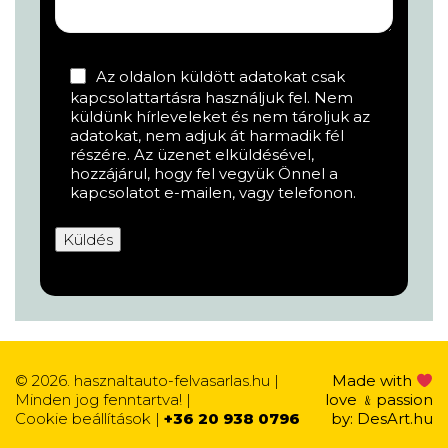
Az oldalon küldött adatokat csak
kapcsolattartásra használjuk fel. Nem
küldünk hírleveleket és nem tároljuk az
adatokat, nem adjuk át harmadik fél
részére. Az üzenet elküldésével,
hozzájárul, hogy fel vegyük Önnel a
kapcsolatot e-mailen, vagy telefonon.
© 2026. hasznaltauto-felvasarlas.hu |
Made with
Minden jog fenntartva! |
love ﹠passion
Cookie beállítások
|
+36 20 938 0796
by:
DesArt.hu