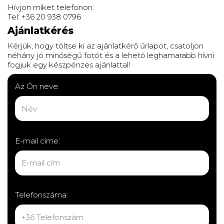
Hívjon miket telefonon:
Tel: +36 20 938 0796
Ajánlatkérés
Kérjük, hogy töltse ki az ajánlatkérő űrlapot, csatoljon
néhány jó minőségű fotót és a lehető leghamarabb hívni
fogjuk egy készpénzes ajánlattal!
Az Ön neve:
E-mail címe:
Telefonszáma: