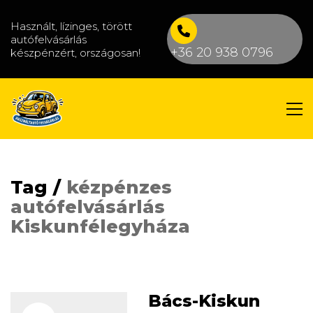
Használt, lízinges, törött
autófelvásárlás
+36 20 938 0796
készpénzért, országosan!
Tag /
kézpénzes
autófelvásárlás
Kiskunfélegyháza
Bács-Kiskun