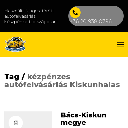
Használt, lízinges, törött
autófelvásárlás
+36 20 938 0796
készpénzért, országosan!
Tag /
kézpénzes
autófelvásárlás Kiskunhalas
Bács-Kiskun
megye