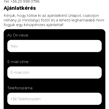
Tel: +36 20 938 0796
Ajánlatkérés
Kérjük, hogy töltse ki az ajánlatkérő űrlapot, csatoljon
néhány jó minőségű fotót és a lehető leghamarabb hívni
fogjuk egy készpénzes ajánlattal!
Az Ön neve:
E-mail címe:
Telefonszáma: